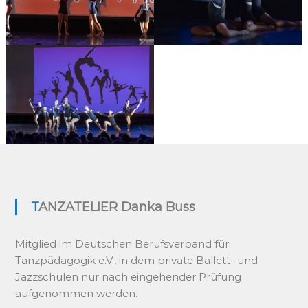
s
s
TANZATELIER Danka Buss
Mitglied im Deutschen Berufsverband für
Tanzpädagogik e.V., in dem private Ballett- und
Jazzschulen nur nach eingehender Prüfung
aufgenommen werden.